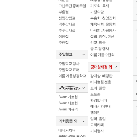
고난주간.종려주일
기도회 . 특새
부활절
가정의달
성령강림절
부흥회 . 찬양집회
맥추감사절
체육대회 . 운동회
추수감사절
바자회 . 자원봉사
성탄절
설립 . 임직 . 헌신
주현절
선교 . 파송
중.고.청 행사
여름.겨울수련회
주일학교 행사
주일학교 표어
여름.겨울성경학교
강대상 . 배경판
버티컬월 전용
표어 . 말씀
포토존
Awana 가로형
환영합니다
Awana 세로형
예배시간안내
Awana 비규격
캠페인
입학 . 졸업
교회카페
배너거치대
기타행사
롤블라인드·포스터