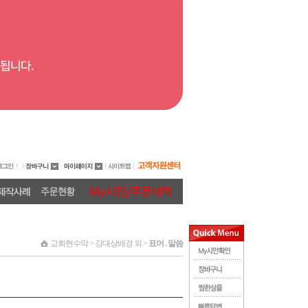
교회현수막 > 강대상배경 외 >
표어 . 말씀