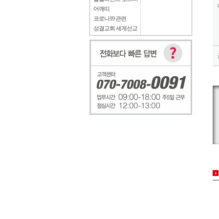
어깨띠
코로나19 관련
성결교회 세계선교