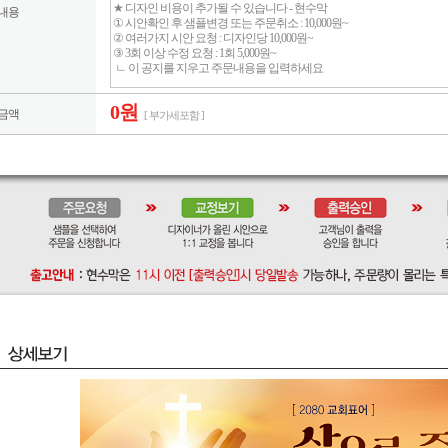
내용
0원
금액
[ 부가세포함 ]