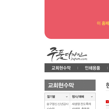
송구영신.신년감사
새생명 전도축제
사순절
새생명 . 총동원