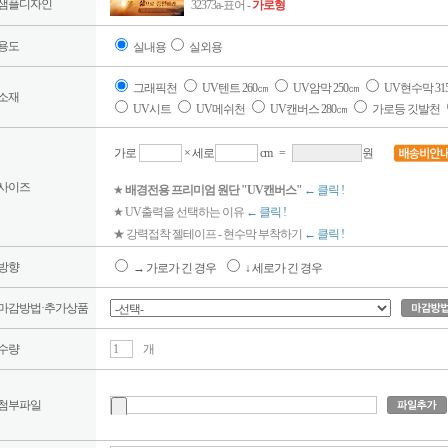
샘플디자인
32373a-표어 -
가로형
용도
실내용
실외용
그래픽천
UV텐트 260㎝
UV암막 250㎝
UV현수막 31
소재
UV시트
UV메쉬천
UV캔버스 280㎝
가로등 깃발천
가로
× 세로
cm
=
원
사이즈
★
배경전용 프리미엄 원단 "UV캔버스"
← 클릭 !
★ UV출력을 선택하는 이유
← 클릭 !
★ 강력접착 젤테이프 - 현수막 부착하기
← 클릭 !
방향
→ 가로가 긴 경우
↓ 세로가 긴 경우
마감방법·추가상품
수량
개
첨부파일