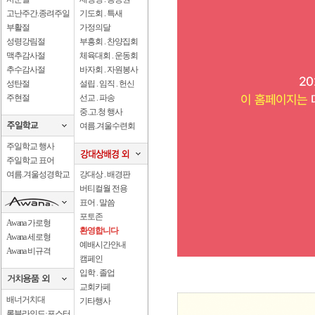
고난주간.종려주일
기도회 . 특새
부활절
가정의달
성령강림절
부흥회 . 찬양집회
맥추감사절
체육대회 . 운동회
추수감사절
바자회 . 자원봉사
성탄절
설립 . 임직 . 헌신
주현절
선교 . 파송
중.고.청 행사
여름.겨울수련회
주일학교 행사
주일학교 표어
여름.겨울성경학교
강대상 . 배경판
버티컬월 전용
표어 . 말씀
포토존
Awana 가로형
환영합니다
Awana 세로형
예배시간안내
Awana 비규격
캠페인
입학 . 졸업
교회카페
배너거치대
기타행사
롤블라인드·포스터