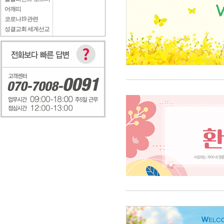
어깨띠
코로나19 관련
성결교회 세계선교