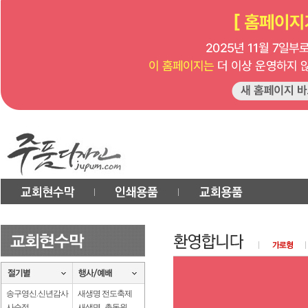
송구영신.신년감사
새생명 전도축제
사순절
새생명 . 총동원