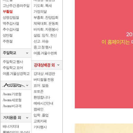
고난주간.종려주일
기도회 . 특새
부활절
가정의달
성령강림절
부흥회 . 찬양집회
맥추감사절
체육대회 . 운동회
추수감사절
바자회 . 자원봉사
성탄절
설립 . 임직 . 헌신
주현절
선교 . 파송
중.고.청 행사
여름.겨울수련회
주일학교 행사
주일학교 표어
여름.겨울성경학교
강대상 . 배경판
버티컬월 전용
표어 . 말씀
포토존
Awana 가로형
환영합니다
Awana 세로형
예배시간안내
Awana 비규격
캠페인
입학 . 졸업
교회카페
배너거치대
기타행사
롤블라인드·포스터