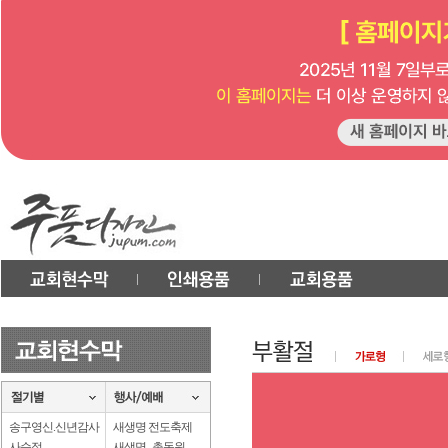
송구영신.신년감사
새생명 전도축제
사순절
새생명 . 총동원