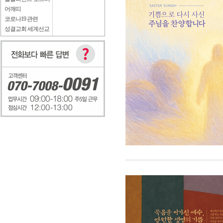
어깨띠
코로나19 관련
성결교회 세계선교