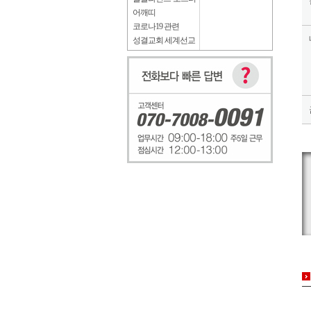
어깨띠
코로나19 관련
성결교회 세계선교