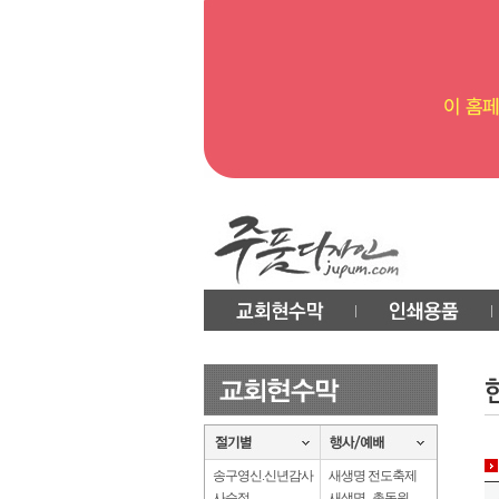
송구영신.신년감사
새생명 전도축제
사순절
새생명 . 총동원