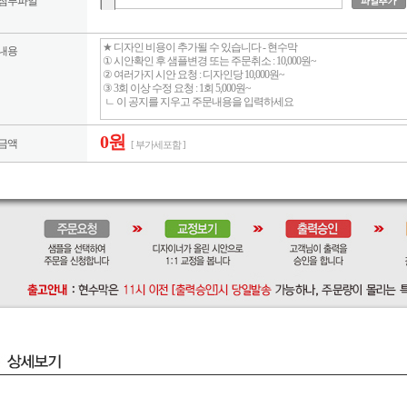
첨부파일
내용
0원
금액
[ 부가세포함 ]