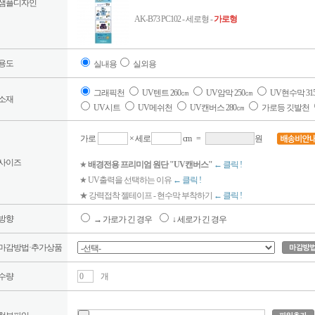
샘플디자인
AK-B73 PC102 - 세로형 -
가로형
용도
실내용
실외용
그래픽천
UV텐트 260㎝
UV암막 250㎝
UV현수막 31
소재
UV시트
UV메쉬천
UV캔버스 280㎝
가로등 깃발천
가로
× 세로
cm
=
원
사이즈
★
배경전용 프리미엄 원단 "UV캔버스"
← 클릭 !
★ UV출력을 선택하는 이유
← 클릭 !
★ 강력접착 젤테이프 - 현수막 부착하기
← 클릭 !
방향
→ 가로가 긴 경우
↓ 세로가 긴 경우
마감방법·추가상품
수량
개