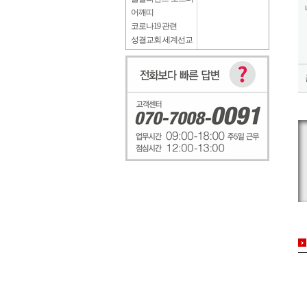
어깨띠
코로나19 관련
성결교회 세계선교