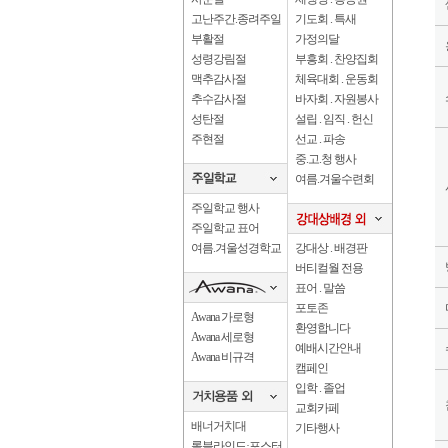
고난주간.종려주일
기도회 . 특새
부활절
가정의달
성령강림절
부흥회 . 찬양집회
맥추감사절
체육대회 . 운동회
추수감사절
바자회 . 자원봉사
성탄절
설립 . 임직 . 헌신
주현절
선교 . 파송
중.고.청 행사
여름.겨울수련회
주일학교 행사
주일학교 표어
여름.겨울성경학교
강대상 . 배경판
버티컬월 전용
표어 . 말씀
포토존
Awana 가로형
환영합니다
Awana 세로형
예배시간안내
Awana 비규격
캠페인
입학 . 졸업
교회카페
배너거치대
기타행사
롤블라인드·포스터