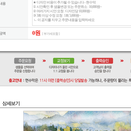
내용
0원
금액
[ 부가세포함 ]