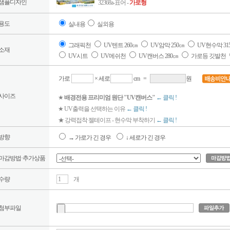
샘플디자인
32368a-표어 -
가로형
용도
실내용
실외용
그래픽천
UV텐트 260㎝
UV암막 250㎝
UV현수막 31
소재
UV시트
UV메쉬천
UV캔버스 280㎝
가로등 깃발천
가로
× 세로
cm
=
원
사이즈
★
배경전용 프리미엄 원단 "UV캔버스"
← 클릭 !
★ UV출력을 선택하는 이유
← 클릭 !
★ 강력접착 젤테이프 - 현수막 부착하기
← 클릭 !
방향
→ 가로가 긴 경우
↓ 세로가 긴 경우
마감방법·추가상품
수량
개
첨부파일