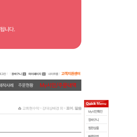
교회현수막 > 강대상배경 외 >
표어 . 말씀