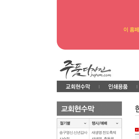
송구영신.신년감사
새생명 전도축제
사순절
새생명 . 총동원