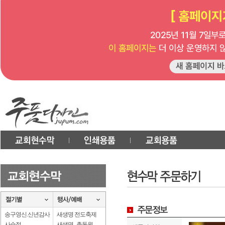
송구영신.신년감사
새생명 전도축제
사순절
새생명 . 총동원