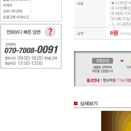
내용
어깨띠
코로나19 관련
성결교회 세계선교
0원
금액
[ 부가세