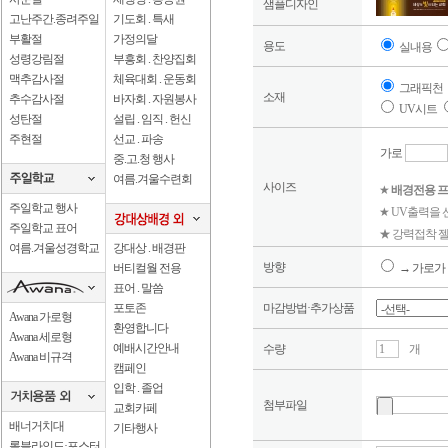
샘플디자인
고난주간.종려주일
기도회 . 특새
부활절
가정의달
용도
실내용
성령강림절
부흥회 . 찬양집회
맥추감사절
체육대회 . 운동회
그래픽천
소재
추수감사절
바자회 . 자원봉사
UV시트
성탄절
설립 . 임직 . 헌신
주현절
선교 . 파송
가로
중.고.청 행사
여름.겨울수련회
사이즈
★
배경전용 프
주일학교 행사
★ UV출력을
주일학교 표어
★ 강력접착 젤
여름.겨울성경학교
강대상 . 배경판
방향
버티컬월 전용
→ 가로가 
표어 . 말씀
포토존
마감방법·추가상품
Awana 가로형
환영합니다
Awana 세로형
예배시간안내
수량
개
Awana 비규격
캠페인
입학 . 졸업
첨부파일
교회카페
배너거치대
기타행사
롤블라인드·포스터