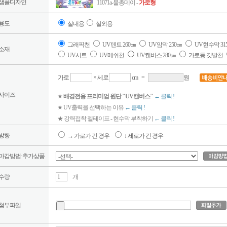
샘플디자인
11071a-물총데이 -
가로형
용도
실내용
실외용
그래픽천
UV텐트 260㎝
UV암막 250㎝
UV현수막 31
소재
UV시트
UV메쉬천
UV캔버스 280㎝
가로등 깃발천
가로
× 세로
cm
=
원
사이즈
★
배경전용 프리미엄 원단 "UV캔버스"
← 클릭 !
★ UV출력을 선택하는 이유
← 클릭 !
★ 강력접착 젤테이프 - 현수막 부착하기
← 클릭 !
방향
→ 가로가 긴 경우
↓ 세로가 긴 경우
마감방법·추가상품
수량
개
첨부파일