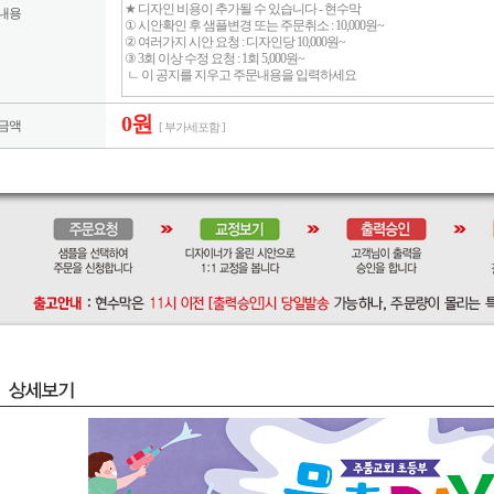
내용
0원
금액
[ 부가세포함 ]