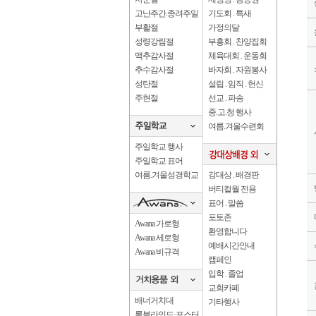
고난주간.종려주일
기도회 . 특새
부활절
가정의달
성령강림절
부흥회 . 찬양집회
맥추감사절
체육대회 . 운동회
추수감사절
바자회 . 자원봉사
성탄절
설립 . 임직 . 헌신
주현절
선교 . 파송
중.고.청 행사
여름.겨울수련회
주일학교 행사
주일학교 표어
여름.겨울성경학교
강대상 . 배경판
버티컬월 전용
표어 . 말씀
포토존
Awana 가로형
환영합니다
Awana 세로형
예배시간안내
Awana 비규격
캠페인
입학 . 졸업
교회카페
배너거치대
기타행사
롤블라인드·포스터