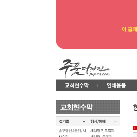
송구영신.신년감사
새생명 전도축제
사순절
새생명 . 총동원