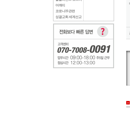
어깨띠
코로나19 관련
성결교회 세계선교