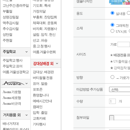
샘플디자인
고난주간.종려주일
기도회 . 특새
부활절
가정의달
용도
실내용
성령강림절
부흥회 . 찬양집회
맥추감사절
체육대회 . 운동회
그래픽천
소재
추수감사절
바자회 . 자원봉사
UV시트
성탄절
설립 . 임직 . 헌신
주현절
선교 . 파송
가로
중.고.청 행사
여름.겨울수련회
사이즈
★
배경전용 프
주일학교 행사
★ UV출력을
주일학교 표어
★ 강력접착 젤
여름.겨울성경학교
강대상 . 배경판
방향
버티컬월 전용
→ 가로가 
표어 . 말씀
포토존
마감방법·추가상품
Awana 가로형
환영합니다
Awana 세로형
예배시간안내
수량
개
Awana 비규격
캠페인
입학 . 졸업
첨부파일
교회카페
배너거치대
기타행사
롤블라인드·포스터