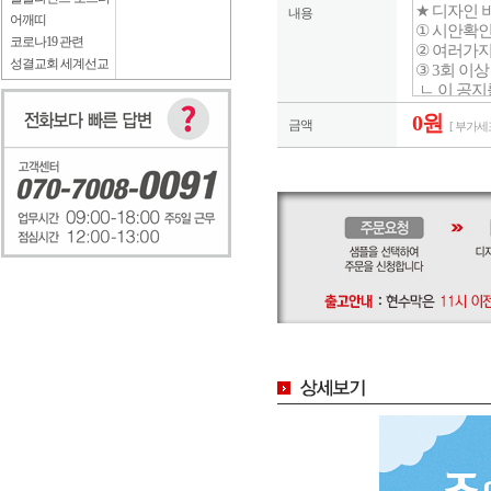
내용
어깨띠
코로나19 관련
성결교회 세계선교
0원
금액
[ 부가세