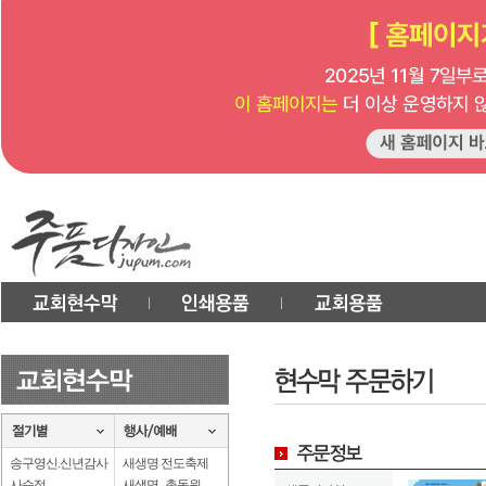
송구영신.신년감사
새생명 전도축제
사순절
새생명 . 총동원