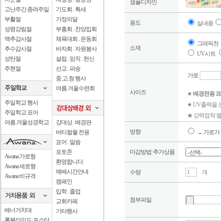
샘플디자인
고난주간.종려주일
기도회 . 특새
부활절
가정의달
용도
실내용
성령강림절
부흥회 . 찬양집회
맥추감사절
체육대회 . 운동회
그래픽천
소재
추수감사절
바자회 . 자원봉사
UV시트
성탄절
설립 . 임직 . 헌신
주현절
선교 . 파송
가로
중.고.청 행사
여름.겨울수련회
사이즈
★
배경전용 프
주일학교 행사
★ UV출력을
주일학교 표어
★ 강력접착 젤
여름.겨울성경학교
강대상 . 배경판
방향
버티컬월 전용
→ 가로가 
표어 . 말씀
포토존
마감방법·추가상품
Awana 가로형
환영합니다
Awana 세로형
예배시간안내
수량
개
Awana 비규격
캠페인
입학 . 졸업
첨부파일
교회카페
배너거치대
기타행사
롤블라인드·포스터