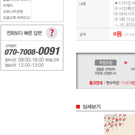
내용
어깨띠
코로나19 관련
성결교회 세계선교
0원
금액
[ 부가세