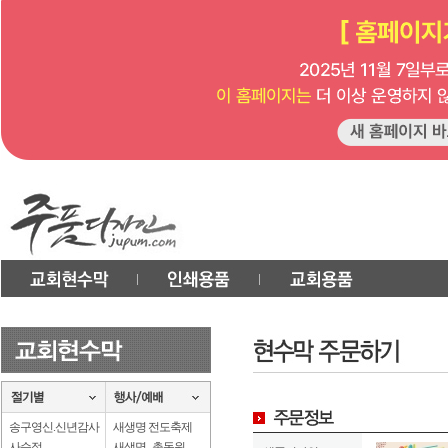
송구영신.신년감사
새생명 전도축제
사순절
새생명 . 총동원