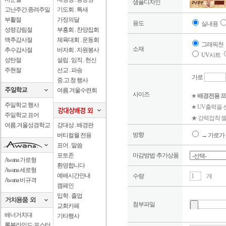
샘플디자인
고난주간.종려주일
기도회 . 특새
부활절
가정의달
용도
실내용
성령강림절
부흥회 . 찬양집회
맥추감사절
체육대회 . 운동회
그래픽천
소재
추수감사절
바자회 . 자원봉사
UV시트
성탄절
설립 . 임직 . 헌신
주현절
선교 . 파송
가로
중.고.청 행사
여름.겨울수련회
사이즈
★
배경전용 프
주일학교 행사
★ UV출력을
주일학교 표어
★ 강력접착 젤
여름.겨울성경학교
강대상 . 배경판
방향
버티컬월 전용
→ 가로가 
표어 . 말씀
포토존
마감방법·추가상품
Awana 가로형
환영합니다
Awana 세로형
예배시간안내
수량
개
Awana 비규격
캠페인
입학 . 졸업
첨부파일
교회카페
배너거치대
기타행사
롤블라인드·포스터