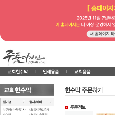
송구영신.신년감사
새생명 전도축제
사순절
새생명 . 총동원