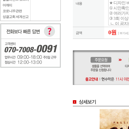
내용
어깨띠
코로나19 관련
성결교회 세계선교
0원
금액
[ 부가세