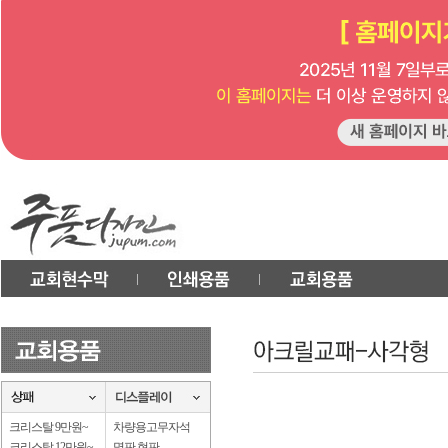
크리스탈 9만원~
차량용고무자석
크리스탈 12만원~
명판.현판