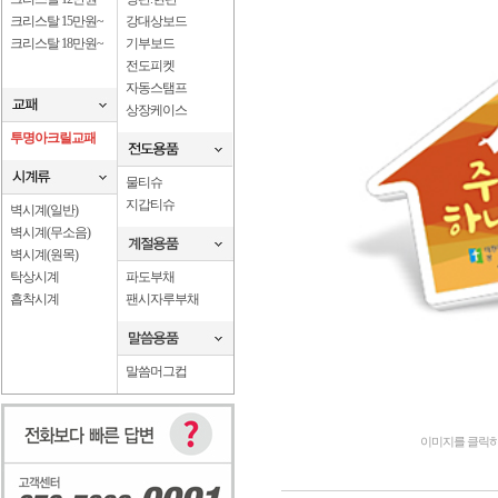
크리스탈 15만원~
강대상보드
크리스탈 18만원~
기부보드
전도피켓
자동스탬프
상장케이스
투명아크릴교패
물티슈
지갑티슈
벽시계(일반)
벽시계(무소음)
벽시계(원목)
탁상시계
파도부채
흡착시계
팬시자루부채
말씀머그컵
이미지를 클릭