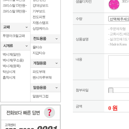
샘플디자인
301
크리스탈 15만원~
강대상보드
크리스탈 18만원~
기부보드
전도피켓
수량
자동스탬프
상장케이스
- 주문제작형
- 교회사진, 
투명아크릴교패
상품설명
- 실크인쇄 1도
- Made in Korea
물티슈
지갑티슈
벽시계(일반)
내용
벽시계(무소음)
벽시계(원목)
탁상시계
파도부채
흡착시계
팬시자루부채
첨부파일
말씀머그컵
금액
0 원