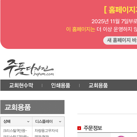
크리스탈 9만원~
차량용고무자석
크리스탈 12만원~
명판.현판