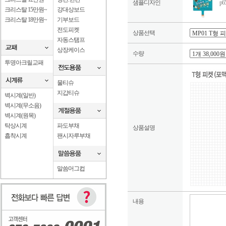
샘플디자인
p
크리스탈 15만원~
강대상보드
크리스탈 18만원~
기부보드
전도피켓
상품선택
자동스탬프
상장케이스
수량
투명아크릴교패
물티슈
지갑티슈
벽시계(일반)
벽시계(무소음)
벽시계(원목)
탁상시계
파도부채
상품설명
흡착시계
팬시자루부채
말씀머그컵
내용