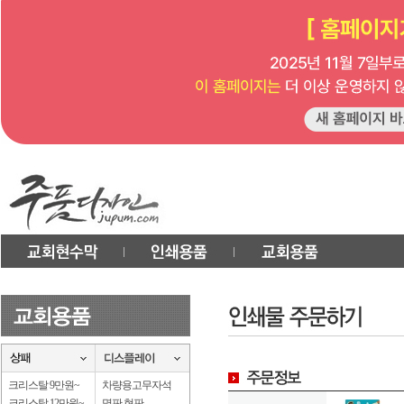
크리스탈 9만원~
차량용고무자석
크리스탈 12만원~
명판.현판