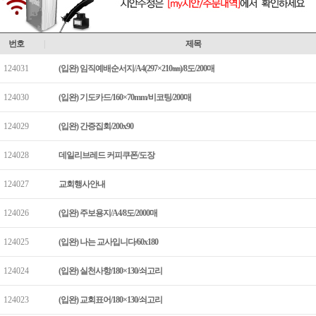
번호
|
제목
124031
(입완) 임직예배순서지/A4(297×210㎜)/8도/200매
124030
(입완) 기도카드/160×70mm/비코팅/200매
124029
(입완) 간증집회/200x90
124028
데일리브레드 커피쿠폰/도장
124027
교회행사안내
124026
(입완) 주보용지/A4/8도/2000매
124025
(입완) 나는 교사입니다/60x180
124024
(입완) 실천사항/180×130/쇠고리
124023
(입완) 교회표어/180×130/쇠고리