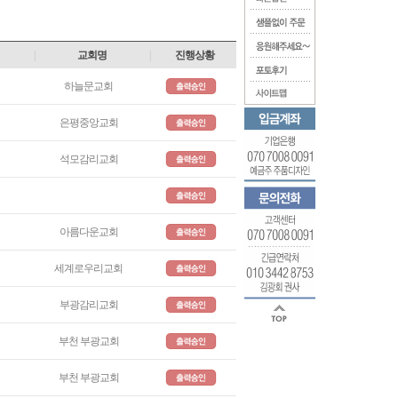
|
교회명
|
진행상황
하늘문교회
은평중앙교회
석모감리교회
아름다운교회
세계로우리교회
부광감리교회
부천 부광교회
부천 부광교회