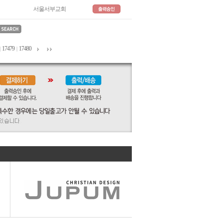
서울서부교회
17479
17480
|
|