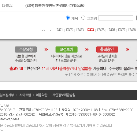
124022
(입완) 행복한 첫만남 환영합니다/110x260
제목
교회명
17471
17472
17473
17474
17475
17476
17477
17478
|
|
|
|
|
|
|