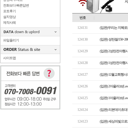
전화보다 빠른답변
포토후기
설치영상
번호
|
제작사례
124131
(입완)우리는 지혜로운 
124130
(입완) 성탄절/150×2
파일올리기
124129
(입완) 2성탄전야행사/
사이트맵
124128
(입완) 1성탄전야행사/
124127
(입완) 12월교회행사/2
124126
(입완) 2아울러브(Love
124125
(입완) 1아울러브(Love
124124
(입완) 리본데이초대장/
124123
(입완) 세상의빛으