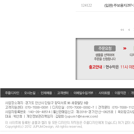
124122
(입완) 주보용지/297×2